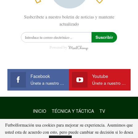
Susbcribete a nuestro boletin de noticias y mantente
actualizado
Suscribir
Powered by
Facebook
Youtube
Únete a nuestro Facebook
Únete a nuestro canal de Youtube
INICIO
TÉCNICA Y TÁCTICA
TV
Futbolformación usa cookies para mejorar su experiencia. Asumimos que
© 2021 - Fútbol Formación. Todos los derechos reservados
usted esta de acuerdo con esto, pero puede cambiar su decisión si lo desea
Diseño del sitio:
K&J Open Solutions S,L